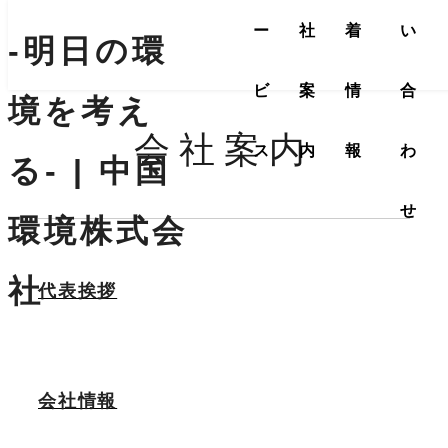
ー
社
着
い
-明日の環
ビ
案
情
合
境を考え
会社案内
ス
内
報
わ
る- | 中国
せ
環境株式会
社
代表挨拶
会社情報