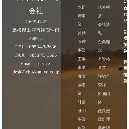
い
水処
代表挨
合
会社
わ
理事
拶
せ
〒699-0822
業
会社情
島根県出雲市神西沖町
新
報
維持
着
2489-2
管理
企業理
情
TEL：0853-43-3636
事業
念
報
FAX：0853-43-3666
工事
有資格
採
Email：service-
事業
者数
用
desk@chu-kankyo.co.jp
情
廃棄
許認可
報
物事
登録
業
所属団
体
計量
証明
優良産
事業
廃処理
業者認
農業